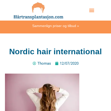
Skip
Hvordan skjer det?
to
content
Sammenlign priser og tilbud
»
Nordic hair international
Thomas
12/07/2020