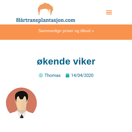
Skip
Hvordan skjer det?
to
content
Sammenlign priser og tilbud
»
økende viker
Thomas
14/04/2020