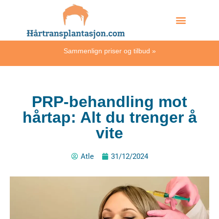
Skip
Hvordan skjer det?
to
content
Sammenlign priser og tilbud
»
PRP-behandling mot
hårtap: Alt du trenger å
vite
Atle
31/12/2024