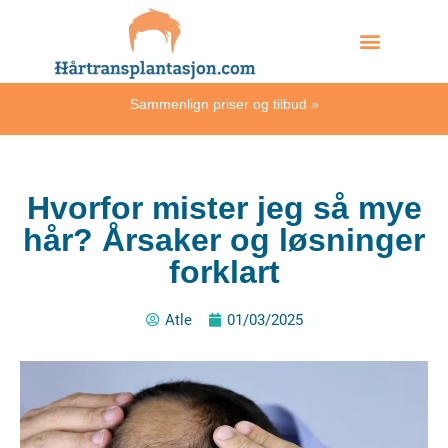
Skip
Hvordan skjer det?
to
content
Sammenlign priser og tilbud
»
Hvorfor mister jeg så mye
hår? Årsaker og løsninger
forklart
Atle
01/03/2025