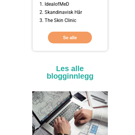
IdealofMeD
Skandinavisk Hår
The Skin Clinic
Se alle
Les alle
blogginnlegg