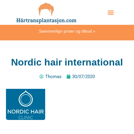
Skip
Hvordan skjer det?
to
content
Sammenlign priser og tilbud
»
Nordic hair international
Thomas
30/07/2020