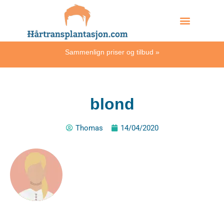
Skip
Hvordan skjer det?
to
content
Sammenlign priser og tilbud
»
blond
Thomas
14/04/2020