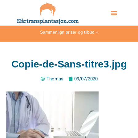
Skip
Hvordan skjer det?
to
content
Sammenlign priser og tilbud
»
Copie-de-Sans-titre3.jpg
Thomas
09/07/2020