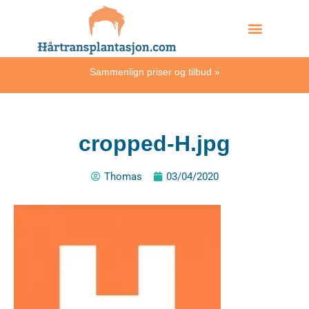
Skip
Hvordan skjer det?
to
content
Sammenlign priser og tilbud
»
cropped-H.jpg
Thomas
03/04/2020