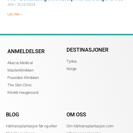
Atle
31/12/2024
Läs mer »
DESTINASJONER
ANMELDELSER
Tyrkia
Akacia Medical
Norge
Masterklinikken
Poseidon Klinikken
The Skin Clinic
Klinikk Haugesund
BLOG
OM OSS
Hårtransplantasjon før og etter
Om hårtransplantasjon.com