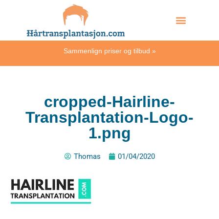
Skip
Hvordan skjer det?
to
content
Sammenlign priser og tilbud
»
cropped-Hairline-
Transplantation-Logo-
1.png
Thomas
01/04/2020