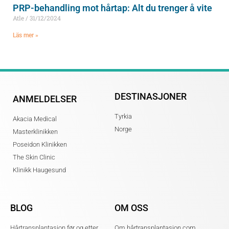
PRP-behandling mot hårtap: Alt du trenger å vite
Atle
31/12/2024
Läs mer »
DESTINASJONER
ANMELDELSER
Tyrkia
Akacia Medical
Norge
Masterklinikken
Poseidon Klinikken
The Skin Clinic
Klinikk Haugesund
BLOG
OM OSS
Hårtransplantasjon før og etter
Om hårtransplantasjon.com