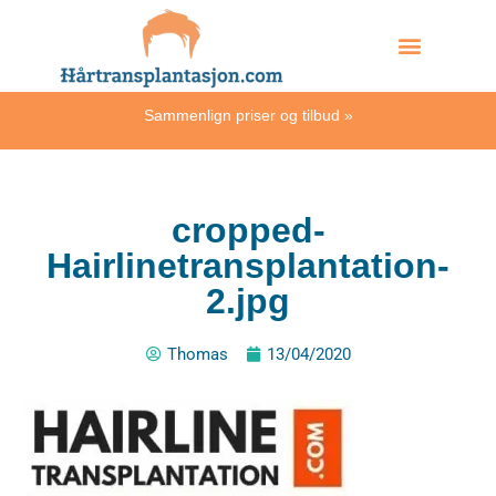
Skip
Hvordan skjer det?
to
content
Sammenlign priser og tilbud
»
cropped-
Hairlinetransplantation-
2.jpg
Thomas
13/04/2020