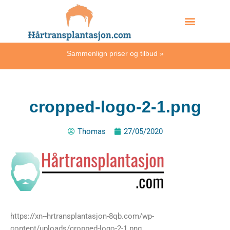
Skip
Hvordan skjer det?
to
content
Sammenlign priser og tilbud
»
cropped-logo-2-1.png
Thomas
27/05/2020
https://xn--hrtransplantasjon-8qb.com/wp-
content/uploads/cropped-logo-2-1.png