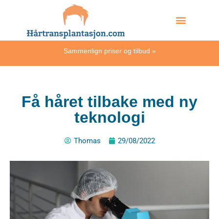
Skip
Hvordan skjer det?
to
content
Sammenlign priser og tilbud
»
Få håret tilbake med ny
teknologi
Thomas
29/08/2022