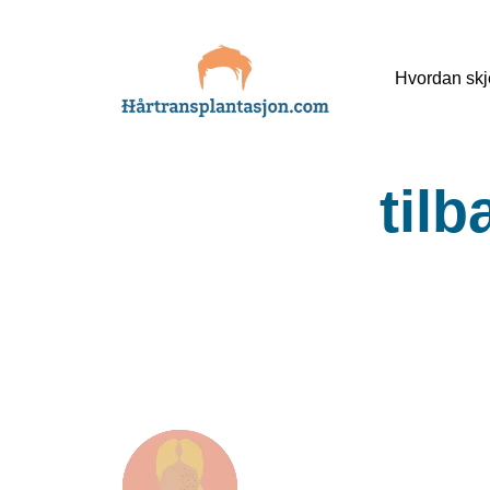
Skip
Hvordan skj
to
content
til