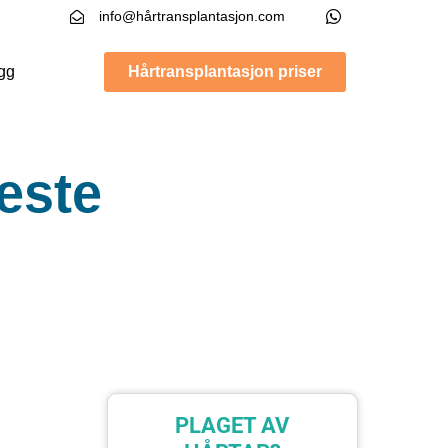
info@hårtransplantasjon.com
gg
Hårtransplantasjon priser
este
PLAGET AV