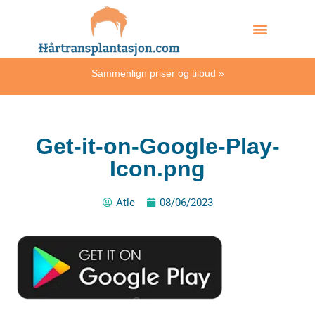
Skip
Hvordan skjer det?
to
content
Sammenlign priser og tilbud
»
Get-it-on-Google-Play-
Icon.png
Atle
08/06/2023