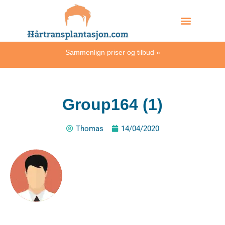
Skip
Hvordan skjer det?
to
content
Sammenlign priser og tilbud
»
Group164 (1)
Thomas
14/04/2020