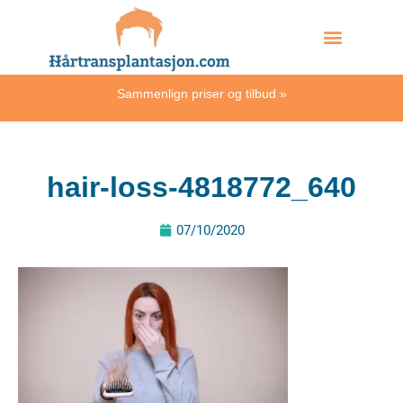
Skip
Hvordan skjer det?
to
content
Sammenlign priser og tilbud
»
hair-loss-4818772_640
07/10/2020