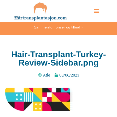
Skip
Hvordan skjer det?
to
content
Sammenlign priser og tilbud
»
Hair-Transplant-Turkey-
Review-Sidebar.png
Atle
08/06/2023