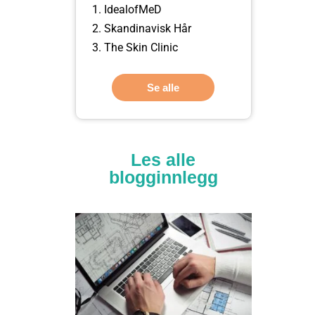
IdealofMeD
Skandinavisk Hår
The Skin Clinic
Se alle
Les alle
blogginnlegg