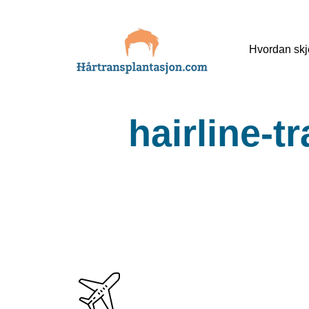
Skip
Hvordan skj
to
content
hairline-t