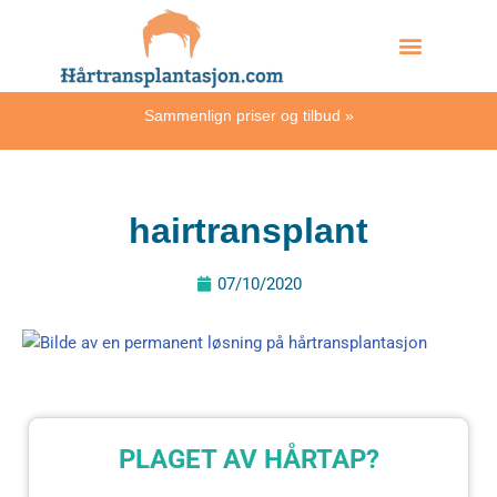
Skip
Hvordan skjer det?
to
content
Sammenlign priser og tilbud
»
hairtransplant
07/10/2020
PLAGET AV HÅRTAP?