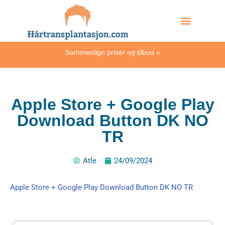
Skip
Hvordan skjer det?
to
content
Sammenlign priser og tilbud
»
Apple Store + Google Play
Download Button DK NO
TR
Atle
24/09/2024
Apple Store + Google Play Download Button DK NO TR