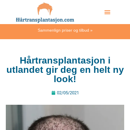
Skip
Hvordan skjer det?
to
content
Sammenlign priser og tilbud
»
Hårtransplantasjon i
utlandet gir deg en helt ny
look!
02/05/2021