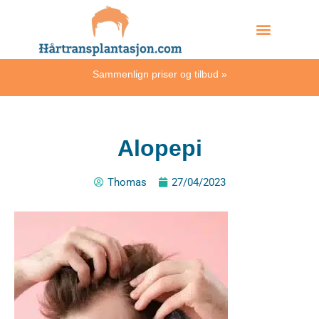
Skip
Hvordan skjer det?
to
content
Sammenlign priser og tilbud
»
Alopepi
Thomas
27/04/2023