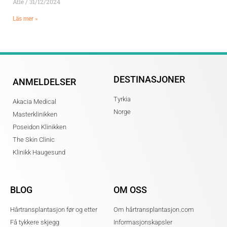
Atle
31/12/2024
Läs mer »
DESTINASJONER
ANMELDELSER
Tyrkia
Akacia Medical
Norge
Masterklinikken
Poseidon Klinikken
The Skin Clinic
Klinikk Haugesund
BLOG
OM OSS
Hårtransplantasjon før og etter
Om hårtransplantasjon.com
Få tykkere skjegg
Informasjonskapsler