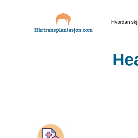
Skip
Hvordan skj
to
content
Hea