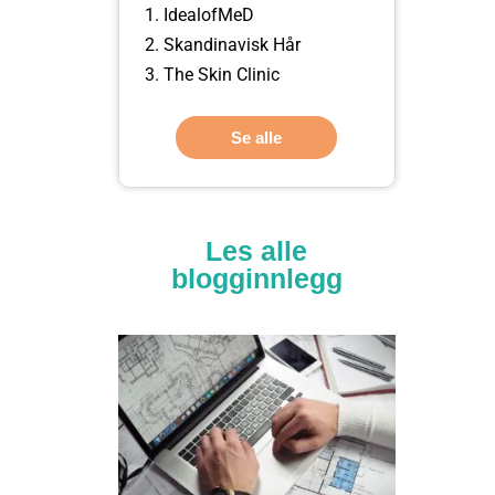
IdealofMeD
Skandinavisk Hår
The Skin Clinic
Se alle
Les alle
blogginnlegg