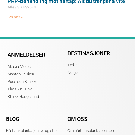
PRP-behandling mot hårtap: Alt du trenger å vite
Atle
31/12/2024
Läs mer »
DESTINASJONER
ANMELDELSER
Tyrkia
Akacia Medical
Norge
Masterklinikken
Poseidon Klinikken
The Skin Clinic
Klinikk Haugesund
BLOG
OM OSS
Hårtransplantasjon før og etter
Om hårtransplantasjon.com