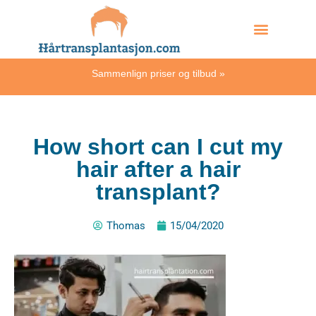
Skip
Hvordan skjer det?
to
content
Sammenlign priser og tilbud
»
How short can I cut my
hair after a hair
transplant?
Thomas
15/04/2020