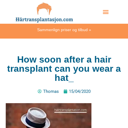
Skip
Hvordan skjer det?
to
content
Sammenlign priser og tilbud
»
How soon after a hair
transplant can you wear a
hat_
Thomas
15/04/2020