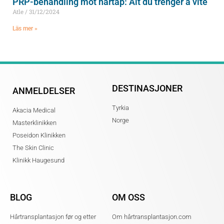
PRP-behandling mot hårtap: Alt du trenger å vite
Atle
31/12/2024
Läs mer »
DESTINASJONER
ANMELDELSER
Tyrkia
Akacia Medical
Norge
Masterklinikken
Poseidon Klinikken
The Skin Clinic
Klinikk Haugesund
BLOG
OM OSS
Hårtransplantasjon før og etter
Om hårtransplantasjon.com