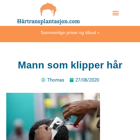
Skip
Hvordan skjer det?
to
content
Sammenlign priser og tilbud
»
Mann som klipper hår
Thomas
27/08/2020