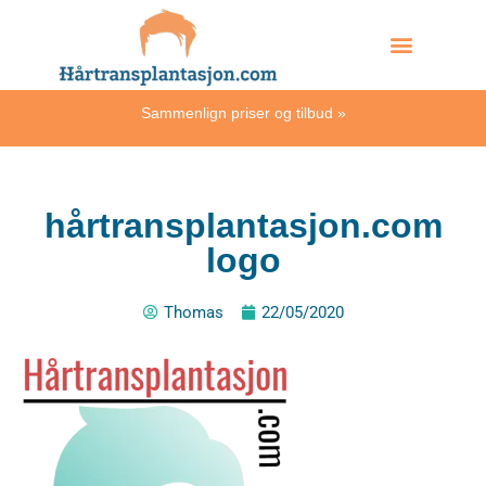
Skip
Hvordan skjer det?
to
content
Sammenlign priser og tilbud
»
hårtransplantasjon.com
logo
Thomas
22/05/2020