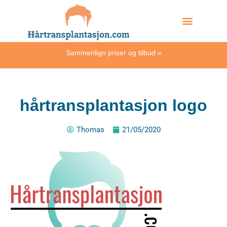
Skip
Hvordan skjer det?
to
content
Sammenlign priser og tilbud
»
hårtransplantasjon logo
Thomas
21/05/2020