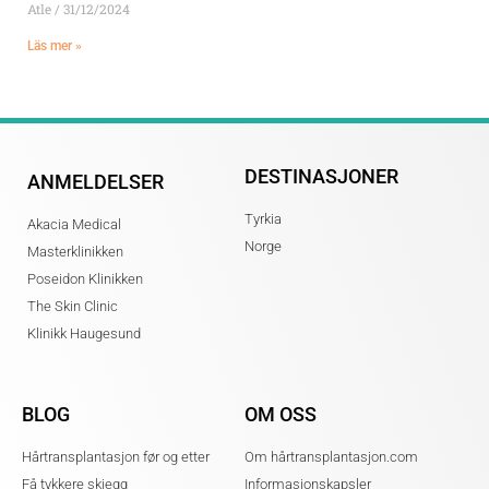
Atle
31/12/2024
Läs mer »
DESTINASJONER
ANMELDELSER
Tyrkia
Akacia Medical
Norge
Masterklinikken
Poseidon Klinikken
The Skin Clinic
Klinikk Haugesund
BLOG
OM OSS
Hårtransplantasjon før og etter
Om hårtransplantasjon.com
Få tykkere skjegg
Informasjonskapsler