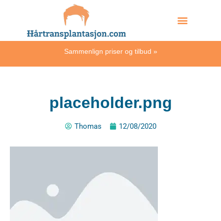
Skip
Hvordan skjer det?
to
content
Sammenlign priser og tilbud
»
placeholder.png
Thomas
12/08/2020