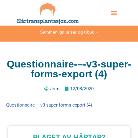
Skip
Hvordan skjer det?
to
content
Sammenlign priser og tilbud
»
Questionnaire-–-v3-super-
forms-export (4)
Jorn
12/08/2020
Questionnaire-–-v3-super-forms-export (4)
PLAGET AV HÅRTAP?