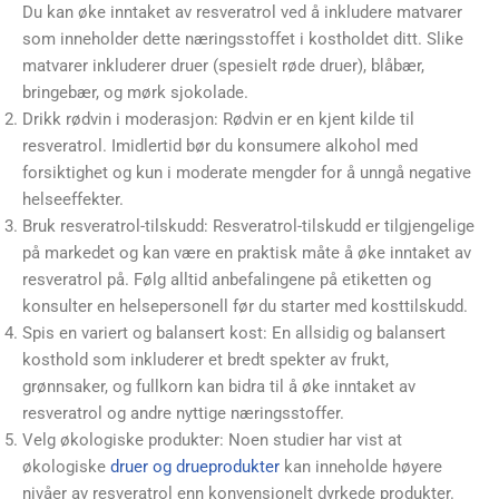
Du kan øke inntaket av resveratrol ved å inkludere matvarer
som inneholder dette næringsstoffet i kostholdet ditt. Slike
matvarer inkluderer druer (spesielt røde druer), blåbær,
bringebær, og mørk sjokolade.
Drikk rødvin i moderasjon: Rødvin er en kjent kilde til
resveratrol. Imidlertid bør du konsumere alkohol med
forsiktighet og kun i moderate mengder for å unngå negative
helseeffekter.
Bruk resveratrol-tilskudd: Resveratrol-tilskudd er tilgjengelige
på markedet og kan være en praktisk måte å øke inntaket av
resveratrol på. Følg alltid anbefalingene på etiketten og
konsulter en helsepersonell før du starter med kosttilskudd.
Spis en variert og balansert kost: En allsidig og balansert
kosthold som inkluderer et bredt spekter av frukt,
grønnsaker, og fullkorn kan bidra til å øke inntaket av
resveratrol og andre nyttige næringsstoffer.
Velg økologiske produkter: Noen studier har vist at
økologiske
druer og drueprodukter
kan inneholde høyere
nivåer av resveratrol enn konvensjonelt dyrkede produkter.