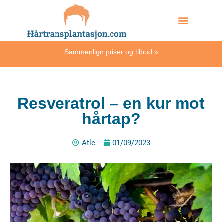
Skip
Hvordan skjer det?
to
content
Sammenlign priser og tilbud
»
Resveratrol – en kur mot
hårtap?
Atle
01/09/2023