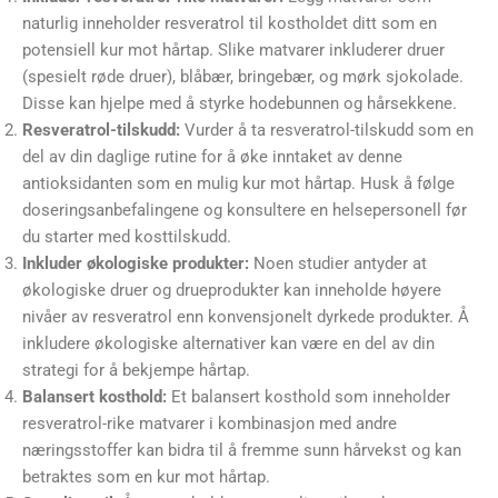
naturlig inneholder resveratrol til kostholdet ditt som en
potensiell kur mot hårtap. Slike matvarer inkluderer druer
(spesielt røde druer), blåbær, bringebær, og mørk sjokolade.
Disse kan hjelpe med å styrke hodebunnen og hårsekkene.
Resveratrol-tilskudd:
Vurder å ta resveratrol-tilskudd som en
del av din daglige rutine for å øke inntaket av denne
antioksidanten som en mulig kur mot hårtap. Husk å følge
doseringsanbefalingene og konsultere en helsepersonell før
du starter med kosttilskudd.
Inkluder økologiske produkter:
Noen studier antyder at
økologiske druer og drueprodukter kan inneholde høyere
nivåer av resveratrol enn konvensjonelt dyrkede produkter. Å
inkludere økologiske alternativer kan være en del av din
strategi for å bekjempe hårtap.
Balansert kosthold:
Et balansert kosthold som inneholder
resveratrol-rike matvarer i kombinasjon med andre
næringsstoffer kan bidra til å fremme sunn hårvekst og kan
betraktes som en kur mot hårtap.