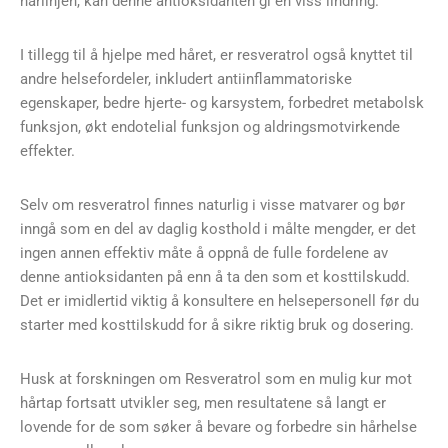
hårlinjen, kan denne antioksidanten gi en viss lindring.
I tillegg til å hjelpe med håret, er resveratrol også knyttet til
andre helsefordeler, inkludert antiinflammatoriske
egenskaper, bedre hjerte- og karsystem, forbedret metabolsk
funksjon, økt endotelial funksjon og aldringsmotvirkende
effekter.
Selv om resveratrol finnes naturlig i visse matvarer og bør
inngå som en del av daglig kosthold i målte mengder, er det
ingen annen effektiv måte å oppnå de fulle fordelene av
denne antioksidanten på enn å ta den som et kosttilskudd.
Det er imidlertid viktig å konsultere en helsepersonell før du
starter med kosttilskudd for å sikre riktig bruk og dosering.
Husk at forskningen om Resveratrol som en mulig kur mot
hårtap fortsatt utvikler seg, men resultatene så langt er
lovende for de som søker å bevare og forbedre sin hårhelse