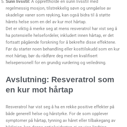
Sunn livsstil:
Å opprettholde en sunn livsstil med
regelmessig mosjon, tilstrekkelig søvn og unngåelse av
skadelige vaner som røyking, kan også bidra til å støtte
hårets helse som en del av kur mot hårtap.
Det er viktig å merke seg at mens resveratrol har vist seg å
ha potensielle helsefordeler, inkludert innen hårtap, er det
fortsatt pågående forskning for å bekrefte disse effektene.
Før du starter noen behandling eller kosttilskudd som en kur
mot hårtap, bør du rådføre deg med en kvalifisert
helsepersonell for en grundig vurdering og veiledning.
Avslutning: Resveratrol som
en kur mot hårtap
Resveratrol har vist seg å ha en rekke positive effekter på
både generell helse og hårstyrke. For de som opplever
symptomer på hårtap, tynning av håret eller tilbakegang av