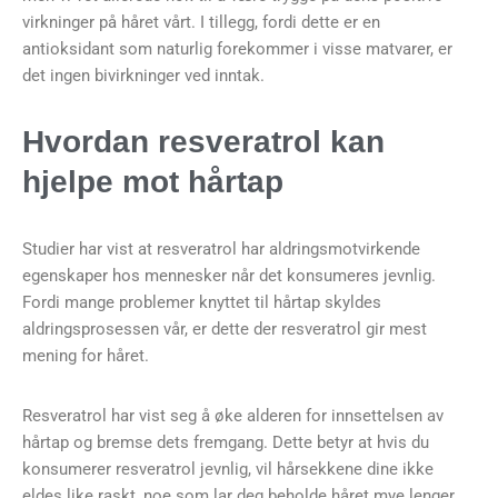
virkninger på håret vårt. I tillegg, fordi dette er en
antioksidant som naturlig forekommer i visse matvarer, er
det ingen bivirkninger ved inntak.
Hvordan resveratrol kan
hjelpe mot hårtap
Studier har vist at resveratrol har aldringsmotvirkende
egenskaper hos mennesker når det konsumeres jevnlig.
Fordi mange problemer knyttet til hårtap skyldes
aldringsprosessen vår, er dette der resveratrol gir mest
mening for håret.
Resveratrol har vist seg å øke alderen for innsettelsen av
hårtap og bremse dets fremgang. Dette betyr at hvis du
konsumerer resveratrol jevnlig, vil hårsekkene dine ikke
eldes like raskt, noe som lar deg beholde håret mye lenger