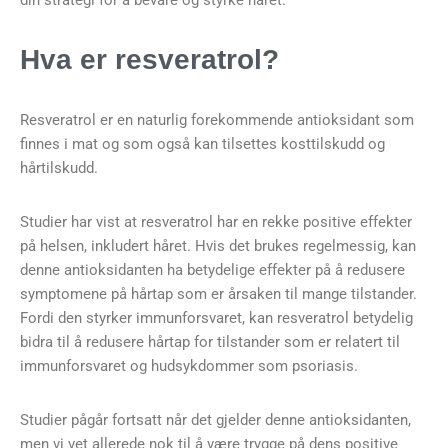
din strategi for å bevare og styrke håret.
Hva er resveratrol?
Resveratrol er en naturlig forekommende antioksidant som
finnes i mat og som også kan tilsettes kosttilskudd og
hårtilskudd.
Studier har vist at resveratrol har en rekke positive effekter
på helsen, inkludert håret. Hvis det brukes regelmessig, kan
denne antioksidanten ha betydelige effekter på å redusere
symptomene på hårtap som er årsaken til mange tilstander.
Fordi den styrker immunforsvaret, kan resveratrol betydelig
bidra til å redusere hårtap for tilstander som er relatert til
immunforsvaret og hudsykdommer som psoriasis.
Studier pågår fortsatt når det gjelder denne antioksidanten,
men vi vet allerede nok til å være trygge på dens positive