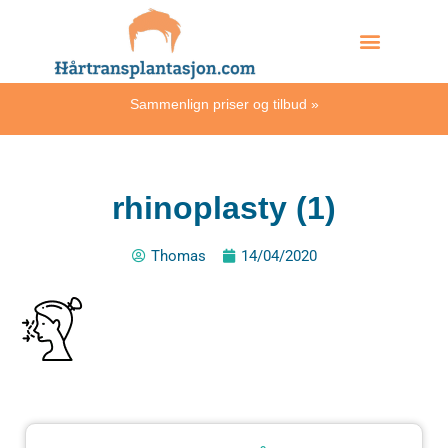
Skip
Hvordan skjer det?
to
content
Sammenlign priser og tilbud
»
rhinoplasty (1)
Thomas
14/04/2020