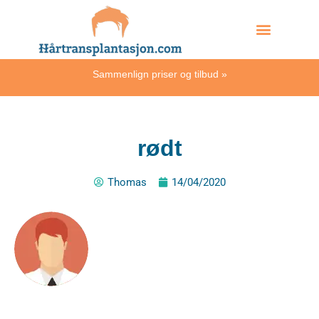
Skip
Hvordan skjer det?
to
content
Sammenlign priser og tilbud
»
rødt
Thomas
14/04/2020