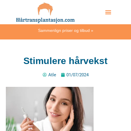
Skip
Hvordan skjer det?
to
content
Sammenlign priser og tilbud
»
Stimulere hårvekst
Atle
01/07/2024