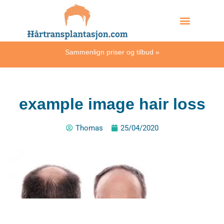
Skip
Hvordan skjer det?
to
content
Sammenlign priser og tilbud
»
example image hair loss
Thomas
25/04/2020